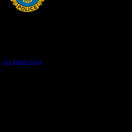
HEADQUARTERS
340 rue Pitt
Cornwall, Ontario
K6H-5T7
GET DIRECTIONS
OFFICE HOURS
Lundi-Vendredi 0800h-1600h
EMERGENCIES
Please call
9-1-1
CALL US