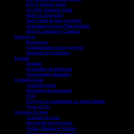
RAVE Mobile Safety
ACSDG Situation Table
Pattes en Patrouille!
Hate Crime & Hate Incidents
Automated Licence Plate Readers
IDEA Community Coalition
Ressources
Ressources
Commentaires sur nos services
Rapports et formulaires
Emplois
Emplois
Possibilités de bénévolat
Opportunités étudiantes
Contactez-nous
Contactez-nous
Répertoire du personnel
FAQ
Envoyez un compliment ou portez plainte
Texto au 911
À propos de nous
À propos de nous
Des profils du personnel
Vision, Mission et Valeurs
Structure organisationnelle