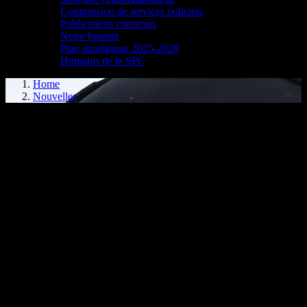
Commission de services policiers
Publications connexes
Notre histoire
Plan stratégique 2025-2028
Humains de la SPC
Home
Nouvelles
YOUTH IN CUSTODY FOLLOWING WEAPON CALL AT
HIGH SCHOOL
Cornwall, ON – On Tuesday, Sept. 10, 2024, at 10:11 a.m., the
Cornwall Police Service (CPS) received a call that a youth at St.
Lawrence Secondary School was in possession of a gun.
Safety protocols were put into place by the school.
All available CPS officers across field operations immediately
responded to the high-risk incident. A short time later, a suspect was
taken into custody by a member of the CPS, and the weapon was
seized.