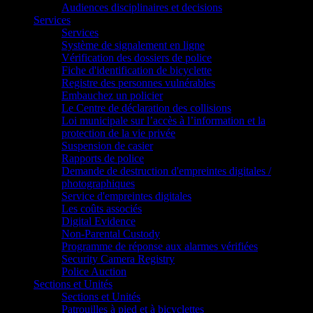
Audiences disciplinaires et decisions
Services
Services
Système de signalement en ligne
Vérification des dossiers de police
Fiche d'identification de bicyclette
Registre des personnes vulnérables
Embauchez un policier
Le Centre de déclaration des collisions
Loi municipale sur l’accès à l’information et la
protection de la vie privée
Suspension de casier
Rapports de police
Demande de destruction d'empreintes digitales /
photographiques
Service d'empreintes digitales
Les coûts associés
Digital Evidence
Non-Parental Custody
Programme de réponse aux alarmes vérifiées
Security Camera Registry
Police Auction
Sections et Unités
Sections et Unités
Patrouilles à pied et à bicyclettes