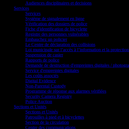
Audiences disciplinaires et decisions
Services
Services
Système de signalement en ligne
Vérification des dossiers de police
Fiche d'identification de bicyclette
Registre des personnes vulnérables
Embauchez un policier
Le Centre de déclaration des collisions
Loi municipale sur l’accès à l’information et la protection
Suspension de casier
Rapports de police
Demande de destruction d'empreintes digitales / photogr
Service d'empreintes digitales
Les coûts associés
Digital Evidence
Non-Parental Custody
Programme de réponse aux alarmes vérifiées
Security Camera Registry
Police Auction
Sections et Unités
Sections et Unités
Patrouilles à pied et à bicyclettes
Section de la circulation
Centre des communications