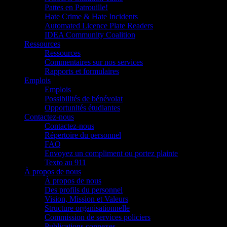
Pattes en Patrouille!
Hate Crime & Hate Incidents
Automated Licence Plate Readers
IDEA Community Coalition
Ressources
Ressources
Commentaires sur nos services
Rapports et formulaires
Emplois
Emplois
Possibilités de bénévolat
Opportunités étudiantes
Contactez-nous
Contactez-nous
Répertoire du personnel
FAQ
Envoyez un compliment ou portez plainte
Texto au 911
À propos de nous
À propos de nous
Des profils du personnel
Vision, Mission et Valeurs
Structure organisationnelle
Commission de services policiers
Publications connexes