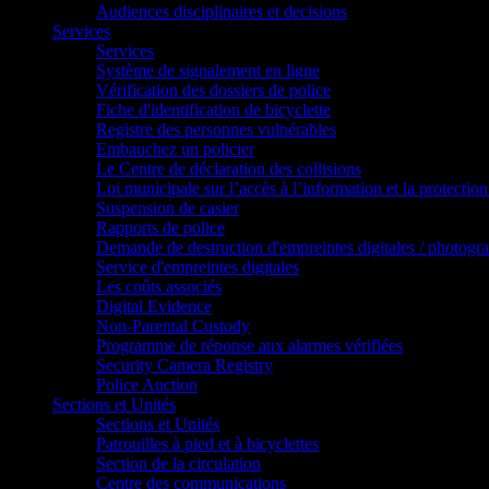
Audiences disciplinaires et decisions
Services
Services
Système de signalement en ligne
Vérification des dossiers de police
Fiche d'identification de bicyclette
Registre des personnes vulnérables
Embauchez un policier
Le Centre de déclaration des collisions
Loi municipale sur l’accès à l’information et la protection
Suspension de casier
Rapports de police
Demande de destruction d'empreintes digitales / photogr
Service d'empreintes digitales
Les coûts associés
Digital Evidence
Non-Parental Custody
Programme de réponse aux alarmes vérifiées
Security Camera Registry
Police Auction
Sections et Unités
Sections et Unités
Patrouilles à pied et à bicyclettes
Section de la circulation
Centre des communications