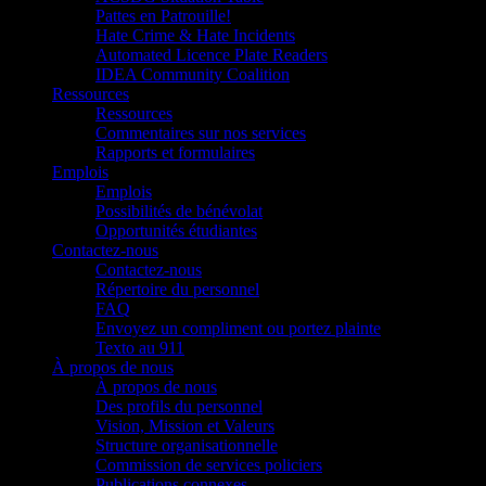
Pattes en Patrouille!
Hate Crime & Hate Incidents
Automated Licence Plate Readers
IDEA Community Coalition
Ressources
Ressources
Commentaires sur nos services
Rapports et formulaires
Emplois
Emplois
Possibilités de bénévolat
Opportunités étudiantes
Contactez-nous
Contactez-nous
Répertoire du personnel
FAQ
Envoyez un compliment ou portez plainte
Texto au 911
À propos de nous
À propos de nous
Des profils du personnel
Vision, Mission et Valeurs
Structure organisationnelle
Commission de services policiers
Publications connexes