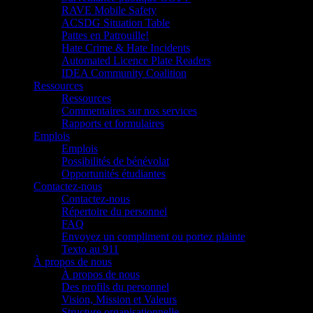
RAVE Mobile Safety
ACSDG Situation Table
Pattes en Patrouille!
Hate Crime & Hate Incidents
Automated Licence Plate Readers
IDEA Community Coalition
Ressources
Ressources
Commentaires sur nos services
Rapports et formulaires
Emplois
Emplois
Possibilités de bénévolat
Opportunités étudiantes
Contactez-nous
Contactez-nous
Répertoire du personnel
FAQ
Envoyez un compliment ou portez plainte
Texto au 911
À propos de nous
À propos de nous
Des profils du personnel
Vision, Mission et Valeurs
Structure organisationnelle