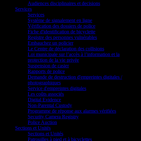
Audiences disciplinaires et decisions
Services
Services
Système de signalement en ligne
Vérification des dossiers de police
Fiche d'identification de bicyclette
Registre des personnes vulnérables
Embauchez un policier
Le Centre de déclaration des collisions
Loi municipale sur l’accès à l’information et la
protection de la vie privée
Suspension de casier
Rapports de police
Demande de destruction d'empreintes digitales /
photographiques
Service d'empreintes digitales
Les coûts associés
Digital Evidence
Non-Parental Custody
Programme de réponse aux alarmes vérifiées
Security Camera Registry
Police Auction
Sections et Unités
Sections et Unités
Patrouilles à pied et à bicyclettes