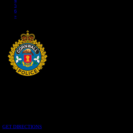
4
5
6
»
HEADQUARTERS
340 rue Pitt
Cornwall, Ontario
K6H-5T7
GET DIRECTIONS