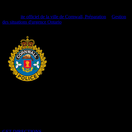
c'est votre responsabilité.
Pour obtenir plus de renseignements veuillez visiter les sites Web
suivant, S
ite officiel de la ville de Cornwall, Préparation
et
Gestion
des situations d'urgence Ontario
.
HEADQUARTERS
340 rue Pitt
Cornwall, Ontario
K6H-5T7
GET DIRECTIONS