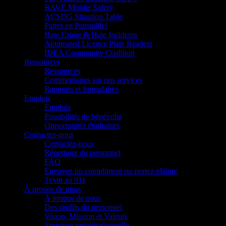
RAVE Mobile Safety
ACSDG Situation Table
Pattes en Patrouille!
Hate Crime & Hate Incidents
Automated Licence Plate Readers
IDEA Community Coalition
Ressources
Ressources
Commentaires sur nos services
Rapports et formulaires
Emplois
Emplois
Possibilités de bénévolat
Opportunités étudiantes
Contactez-nous
Contactez-nous
Répertoire du personnel
FAQ
Envoyez un compliment ou portez plainte
Texto au 911
À propos de nous
À propos de nous
Des profils du personnel
Vision, Mission et Valeurs
Structure organisationnelle