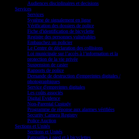
Audiences disciplinaires et decisions
Services
Services
Système de signalement en ligne
Vérification des dossiers de police
Fiche d'identification de bicyclette
Registre des personnes vulnérables
Embauchez un policier
Le Centre de déclaration des collisions
Loi municipale sur l’accès à l’information et la
protection de la vie privée
Suspension de casier
Rapports de police
Demande de destruction d'empreintes digitales /
photographiques
Service d'empreintes digitales
Les coûts associés
Digital Evidence
Non-Parental Custody
Programme de réponse aux alarmes vérifiées
Security Camera Registry
Police Auction
Sections et Unités
Sections et Unités
Patrouilles à pied et à bicyclettes