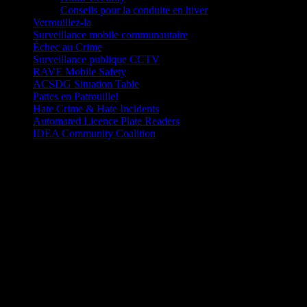
Conseils pour la conduite en hiver
Verrouillez-la
Surveillance mobile communautaire
Échec au Crime
Surveillance publique CCTV
RAVE Mobile Safety
ACSDG Situation Table
Pattes en Patrouille!
Hate Crime & Hate Incidents
Automated Licence Plate Readers
IDEA Community Coalition
Que faire en cas d'urgence?
Les urgences peuvent survenir à tout moment et à n'importe quel
endroit, parfois sans qu'on s'y attende. Une urgence peut vous forcer
à évacuer votre quartier ou vous confiner chez vous ou à votre lieu
de travail. Vous pourriez être privé de services de base tels que l'eau,
le gaz, l'électricité ou le téléphone. Y êtes-vous préparé?
Les particuliers et les familles gèrent mieux les situations d'urgence
quand ils ont pris le temps de se préparer en prévision d'une telle
situation. Savoir que faire constitue votre meilleure protection, et