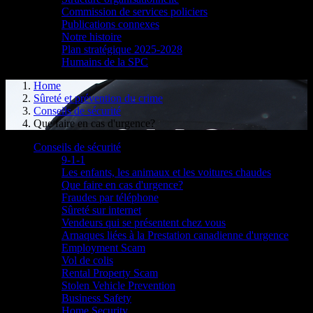
Commission de services policiers
Publications connexes
Notre histoire
Plan stratégique 2025-2028
Humains de la SPC
Home
Sûreté et prévention du crime
Conseils de sécurité
Que faire en cas d'urgence?
Conseils de sécurité
9-1-1
Les enfants, les animaux et les voitures chaudes
Que faire en cas d'urgence?
Fraudes par téléphone
Sûreté sur internet
Vendeurs qui se présentent chez vous
Arnaques liées à la Prestation canadienne d'urgence
Employment Scam
Vol de colis
Rental Property Scam
Stolen Vehicle Prevention
Business Safety
Home Security