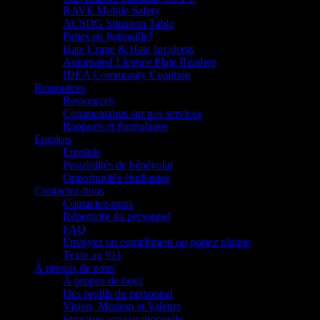
RAVE Mobile Safety
ACSDG Situation Table
Pattes en Patrouille!
Hate Crime & Hate Incidents
Automated Licence Plate Readers
IDEA Community Coalition
Ressources
Ressources
Commentaires sur nos services
Rapports et formulaires
Emplois
Emplois
Possibilités de bénévolat
Opportunités étudiantes
Contactez-nous
Contactez-nous
Répertoire du personnel
FAQ
Envoyez un compliment ou portez plainte
Texto au 911
À propos de nous
À propos de nous
Des profils du personnel
Vision, Mission et Valeurs
Structure organisationnelle