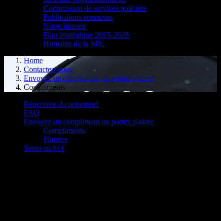
Commission de services policiers
Publications connexes
Notre histoire
Plan stratégique 2025-2028
Humains de la SPC
Home
Contactez-nous
Envoyez un compliment ou portez plainte
Compliments
Répertoire du personnel
FAQ
Envoyez un compliment ou portez plainte
Compliments
Plaintes
Texto au 911
Envoyez un compliment
Les services policiers sont à la fois très importants et parfois
difficiles. Nous sommes désireux de savoir dans quelle mesure nous
atteignons notre objectif et comment nos efforts sont perçus par la