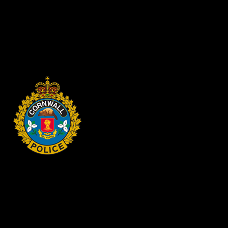
collectivité.
Compliments
Submissions can not be accepted at this time
HEADQUARTERS
340 rue Pitt
Cornwall, Ontario
K6H-5T7