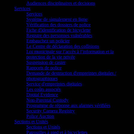
Audiences disciplinaires et decisions
Services
Services
Système de signalement en ligne
Vérification des dossiers de police
Fiche d'identification de bicyclette
Registre des personnes vulnérables
Embauchez un policier
Le Centre de déclaration des collisions
Loi municipale sur l’accès à l’information et la
protection de la vie privée
Suspension de casier
Rapports de police
Demande de destruction d'empreintes digitales /
photographiques
Service d'empreintes digitales
Les coûts associés
Digital Evidence
Non-Parental Custody
Programme de réponse aux alarmes vérifiées
Security Camera Registry
Police Auction
Sections et Unités
Sections et Unités
Patrouilles à pied et à bicyclettes